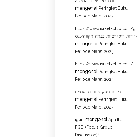
דירות דיסקרטיות בהרצליה
mengenai
Peringkat Buku
Periode Maret 2023
https://www.israelxclub.co.il/gi
cat/בפתח-תקווה
mengenai
Peringkat Buku
Periode Maret 2023
https://www.israelxclub.co.il/
mengenai
Peringkat Buku
Periode Maret 2023
דירות דיסקרטיות בגבעתיים
mengenai
Peringkat Buku
Periode Maret 2023
mengenai
igun
Apa Itu
FGD (Focus Group
Discussion)?