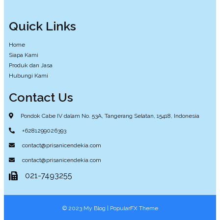
Quick Links
Home
Siapa Kami
Produk dan Jasa
Hubungi Kami
Contact Us
Pondok Cabe IV dalam No. 53A, Tangerang Selatan, 15418, Indonesia
+6281299026393
contact@prisanicendekia.com
contact@prisanicendekia.com
021-7493255
© 2023 My Blog |
PopularFX Theme