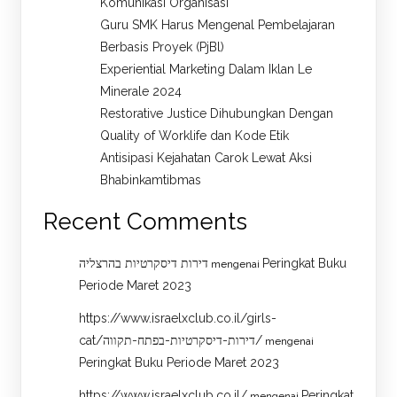
Komunikasi Organisasi
Guru SMK Harus Mengenal Pembelajaran
Berbasis Proyek (PjBl)
Experiential Marketing Dalam Iklan Le
Minerale 2024
Restorative Justice Dihubungkan Dengan
Quality of Worklife dan Kode Etik
Antisipasi Kejahatan Carok Lewat Aksi
Bhabinkamtibmas
Recent Comments
דירות דיסקרטיות בהרצליה
Peringkat Buku
mengenai
Periode Maret 2023
https://www.israelxclub.co.il/girls-
cat/דירות-דיסקרטיות-בפתח-תקווה/
mengenai
Peringkat Buku Periode Maret 2023
https://www.israelxclub.co.il/
Peringkat
mengenai