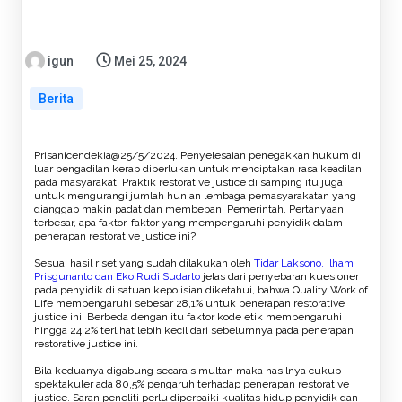
igun
Mei 25, 2024
Berita
Prisanicendekia@25/5/2024. Penyelesaian penegakkan hukum di
luar pengadilan kerap diperlukan untuk menciptakan rasa keadilan
pada masyarakat. Praktik restorative justice di samping itu juga
untuk mengurangi jumlah hunian lembaga pemasyarakatan yang
dianggap makin padat dan membebani Pemerintah. Pertanyaan
terbesar, apa faktor-faktor yang mempengaruhi penyidik dalam
penerapan restorative justice ini?
Sesuai hasil riset yang sudah dilakukan oleh
Tidar Laksono, Ilham
Prisgunanto dan Eko Rudi Sudarto
jelas dari penyebaran kuesioner
pada penyidik di satuan kepolisian diketahui, bahwa Quality Work of
Life mempengaruhi sebesar 28,1% untuk penerapan restorative
justice ini. Berbeda dengan itu faktor kode etik mempengaruhi
hingga 24,2% terlihat lebih kecil dari sebelumnya pada penerapan
restorative justice ini.
Bila keduanya digabung secara simultan maka hasilnya cukup
spektakuler ada 80,5% pengaruh terhadap penerapan restorative
justice. Saran peneliti perlu diperbaiki kualitas hidup penyidik dan