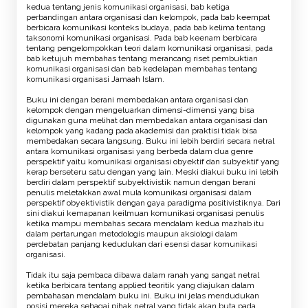
kedua tentang jenis komunikasi organisasi, bab ketiga
perbandingan antara organisasi dan kelompok, pada bab keempat
berbicara komunikasi konteks budaya, pada bab kelima tentang
taksonomi komunikasi organisasi. Pada bab keenam berbicara
tentang pengelompokkan teori dalam komunikasi organisasi, pada
bab ketujuh membahas tentang merancang riset pembuktian
komunikasi organisasi dan bab kedelapan membahas tentang
komunikasi organisasi Jamaah Islam.
Buku ini dengan berani membedakan antara organisasi dan
kelompok dengan mengeluarkan dimensi-dimensi yang bisa
digunakan guna melihat dan membedakan antara organisasi dan
kelompok yang kadang pada akademisi dan praktisi tidak bisa
membedakan secara langsung. Buku ini lebih berdiri secara netral
antara komunikasi organisasi yang berbeda dalam dua genre
perspektif yaitu komunikasi organisasi obyektif dan subyektif yang
kerap berseteru satu dengan yang lain. Meski diakui buku ini lebih
berdiri dalam perspektif subyektivistik namun dengan berani
penulis meletakkan awal mula komunikasi organisasi dalam
perspektif obyektivistik dengan gaya paradigma positivistiknya. Dari
sini diakui kemapanan keilmuan komunikasi organisasi penulis
ketika mampu membahas secara mendalam kedua mazhab itu
dalam pertarungan metodologis maupun aksiologi dalam
perdebatan panjang kedudukan dari esensi dasar komunikasi
organisasi.
Tidak itu saja pembaca dibawa dalam ranah yang sangat netral
ketika berbicara tentang applied teoritik yang diajukan dalam
pembahasan mendalam buku ini. Buku ini jelas mendudukan
posisi mereka sebagai pihak netral yang tidak akan buta pada