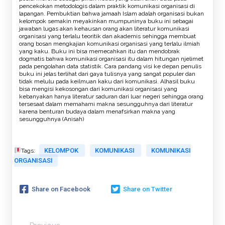
pencekokan metodologis dalam praktik komunikasi organisasi di
lapangan. Pembuktian bahwa jamaah Islam adalah organisasi bukan
kelompok semakin meyakinkan mumpuninya buku ini sebagai
jawaban lugas akan kehausan orang akan literatur komunikasi
organisasi yang terlalu teoritik dan akademis sehingga membuat
orang bosan mengkajian komunikasi organisasi yang terlalu ilmiah
yang kaku. Buku ini bisa memecahkan itu dan mendobrak
dogmatis bahwa komunikasi organisasi itu dalam hitungan njelimet
pada pengolahan data statistik. Cara pandang visi ke depan penulis
buku ini jelas terlihat dari gaya tulisnya yang sangat populer dan
tidak melulu pada keilmuan kaku dari komunikasi. Alhasil buku
bisa mengisi kekosongan dari komunikasi organisasi yang
kebanyakan hanya literatur saduran dari luar negeri sehingga orang
tersesaat dalam memahami makna sesungguhnya dari literatur
karena benturan budaya dalam menafsirkan makna yang
sesungguhnya (Anisah)
KELOMPOK
KOMUNIKASI
KOMUNIKASI
Tags:
ORGANISASI
Share on Facebook
Share on Twitter