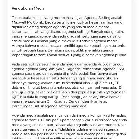
Pengukuran Media
Tokoh pertama kali yang membahas kajian Agenda Setting adalah
Maxwell Mc Comb. Beliau tertarik mengukur kesamaan apa yang
dipikirkan orang dengan agenda yang ada di media massa.
Kesamaan inilah yang disebut agenda setting. Banyak orang keliru
yang menganggap agenda setting adalah settingan agenda yang
ada di media. Padahal yang dimaksud itu adalah agenda media.
Artinya bahwa media massa memiliki agenda kepentingan tertentu
untuk sebuah kisah. Demikian juga publik memiliki agenda
kepentingan tertentu akan sesuatu yang dinamakan agenda publik.
Pada selanjutnya selain agenda media dan agenda Public muncul
agenda-agenda yang lain, yakni ; agenda Pemerintah, agenda LSM,
agenda para guru dan agenda di media sosial. Semuanya akan
mengukur kesesuaian satu dengan yang lainnya. Pengukuran
biasanya menggunakan rumus statistikal klasik uji Z atau uji T
dalam uji tingkat beda rata-rata populasi dan sampel yang ada. Di
sini uji Z digunakan bila data lebih dari populasi jumlah 30 (>30)dan
uji T bila data kurang dari 30. Pada pengujian selanjutnya banyak
yang menggunakan Chi Kuadrat. Dengan demikian jelas
perhitungan untuk agenda setting yang ada.
Agenda media adalah perancangan dari media komunikasi terhadap
agenda tertentu. Di sini perlu perancangan khusus terhadap agenda
media yang ada dari perusahaan atau organisasi dalam menentukan
arah citra yang diharapkan. Tidaklah mudah menyusun agenda
media sebuah perusahaan atau organisasi karena perlu strategi dan
taktik yang jitu terhadap pilihan gambaran yang ada di publik