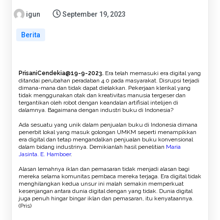
igun
September 19, 2023
Berita
PrisaniCendekia@19-9-2023.
Era telah memasuki era digital yang
ditandai perubahan peradaban 4.0 pada masyarakat. Disrupsi terjadi
dimana-mana dan tidak dapat dielakkan. Pekerjaan klerikal yang
tidak menggunakan otak dan kreativitas manusia tergeser dan
tergantikan oleh robot dengan keandalan artifisial intelijen di
dalamnya. Bagaimana dengan industri buku di Indonesia?
Ada sesuatu yang unik dalam penjualan buku di Indonesia dimana
penerbit lokal yang masuk golongan UMKM seperti menampikkan
era digital dan tetap mengandalkan penjualan buku konvensional
dalam bidang industrinya. Demikianlah hasil penelitian
Maria
Jasinta. E. Hamboer
.
Alasan lemahnya iklan dan pemasaran tidak menjadi alasan bagi
mereka selama komunitas pembaca mereka terjaga. Era digital tidak
menghilangkan kedua unsur ini malah semakin memperkuat
kesenjangan antara dunia digital dengan yang tidak. Dunia digital
juga penuh hingar bingar iklan dan pemasaran, itu kenyataannya.
(Pris)