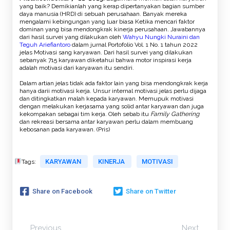
yang baik? Demikianlah yang kerap dipertanyakan bagian sumber
daya manusia (HRD) di sebuah perusahaan. Banyak mereka
mengalami kebingungan yang luar biasa Ketika mencari faktor
dominan yang bisa mendongkrak kinerja perusahaan. Jawabannya
dari hasil survei yang dilakukan oleh
Wahyu Nungki Nuraini dan
Teguh Ariefiantoro
dalam jurnal Portofolio Vol. 1 No. 1 tahun 2022
jelas Motivasi sang karyawan. Dari hasil survei yang dilakukan
sebanyak 715 karyawan diketahui bahwa motor inspirasi kerja
adalah motivasi dari karyawan itu sendiri.
Dalam artian jelas tidak ada faktor lain yang bisa mendongkrak kerja
hanya darii motivasi kerja. Unsur internal motivasi jelas perlu dijaga
dan ditingkatkan malah kepada karyawan. Memupuk motivasi
dengan melakukan kerjasama yang solid antar karyawan dan juga
kekompakan sebagai tim kerja. Oleh sebab itu
Family Gathering
dan rekreasi bersama antar karyawan perlu dalam membuang
kebosanan pada karyawan. (Pris)
KARYAWAN
KINERJA
MOTIVASI
Tags:
Share on Facebook
Share on Twitter
Previous
Next